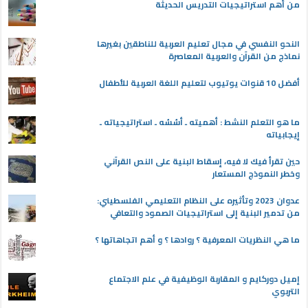
من أهم استراتيجيات التدريس الحديثة
النحو النفسي في مجال تعليم العربية للناطقين بغيرها
نماذج من القرآن والعربية المعاصرة
أفضل 10 قنوات يوتيوب لتعليم اللغة العربية للأطفال
ما هو التعلم النشط : أهميته ـ أسُسُه ـ استراتيجياته ـ
إيجابياته
حين تقرأ فيك لا فيه، إسقاط البنية على النص القرآني
وخطر النموذج المستعار
عدوان 2023 وتأثيره على النظام التعليمي الفلسطيني:
من تدمير البنية إلى استراتيجيات الصمود والتعافي
ما هي النظريات المعرفية ؟ روادها ؟ و أهم اتجاهاتها ؟
إميل دوركايم و المقاربة الوظيفية في علم الاجتماع
التربوي