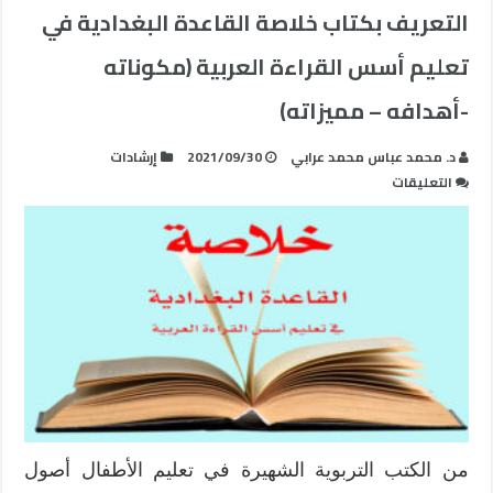
التعريف بكتاب خلاصة القاعدة البغدادية في
تعليم أسس القراءة العربية (مكوناته
-أهدافه – مميزاته)
د. محمد عباس محمد عرابي
2021/09/30
إرشادات
على
التعليقات
التعريف
بكتاب
خلاصة
القاعدة
البغدادية
في
تعليم
أسس
القراءة
العربية
(مكوناته
من الكتب التربوية الشهيرة في تعليم الأطفال أصول
-أهدافه