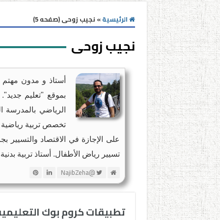
الرئيسية
»
نجيب زوحى (صفحه 5)
نجيب زوحى
أستاذ و مدون مهتم ب
بموقع "تعليم جديد"
الرياضي بالمدرسة الع
تخصص تربية رياضية و
على الإجازة في الاقتصاد والتسيير بجا
تسيير رياض الأطفال. أستاذ تربية بدني
@NajibZeha
تطبيقات كروم بوك التعليمي