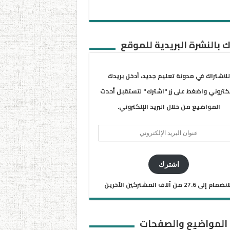
 بالنشرة البريدية للموقع
للاشتراك في مدونة تعليم جديد، أدخل بريدك
لكتروني واضغط على زر "اشترك" لتستقبل أحدث
المواضيع من خلال البريد الإلكتروني.
ان
يد
كتروني
اشترك
ضمام إلى 27.6 من آلاف المشتركين الآخرين
 المواضيع والصفحات