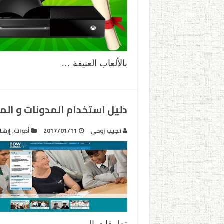
بالألعاب العنيفة …
دليل استخدام المدونات و المو
نجيب زوحى
2017/01/11
أدوات
,
إرشا