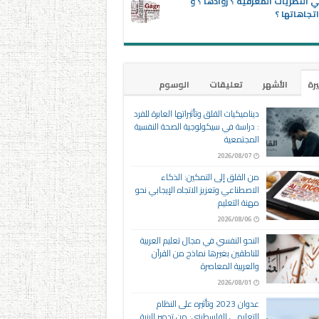
 النظريات المعرفية ؟ روادها ؟ و
تجاهاتها ؟
يرة
الأشهر
تعليقات
الوسوم
ديناميكيات القلق وتأثيراتها العابرة للفرد
: دراسة في سيكولوجية الصحة النفسية
المجتمعية
2026/08/07
من القلق إلى التمكين: الذكاء
الاصطناعي وتعزيز الاتجاه الإيجابي نحو
مهنة التعليم
2026/08/06
النحو النفسي في مجال تعليم العربية
للناطقين بغيرها نماذج من القرآن
والعربية المعاصرة
2026/08/01
عدوان 2023 وتأثيره على النظام
التعليمي الفلسطيني: من تدمير البنية