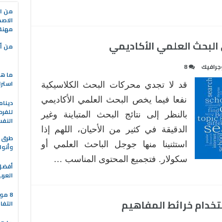
من ال
الاصط
مهنة 
من أه
جرافيك
8
ما هو
استرا
قد لا تجدي محركات البحث الكلاسيكية
نفعا فيما يخص البحث العلمي الأكاديمي
دينام
للفرد
بالنظر إلى نتائج البحث المتباينة وغير
النف
الدقيقة في كثير من الأحيان، اللهم إذا
طرق ا
استثنينا منها جوجل الباحث العلمي أو
وأنوا
سكولار. فتجميع المحتوى المناسب …
العرب
8 مو
ستخدام خرائط المفاهيم
التفا