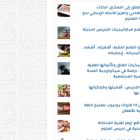
قلق إلى التمكين: الذكاء
ناعي وتعزيز الاتجاه الإيجابي نحو
التعليم
م استراتيجيات التدريس الحديثة
 التعلم النشط : أهميته ـ أسُسُه ـ
تيجياته ـ إيجابياته
يكيات القلق وتأثيراتها العابرة
 : دراسة في سيكولوجية الصحة
سية المجتمعية
لتدريس : أهميتها ومُرتكزاتها
عها
أفضل 10 قنوات يوتيوب لتعليم اللغة
ية للأطفال
اقع توفر تقنية المحاكاة
علية في تدريس العلوم