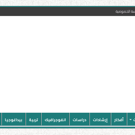
سة الخصوصية
أفكار
إرشادات
دراسات
انفوجرافيك
تربية
بيداغوجيا