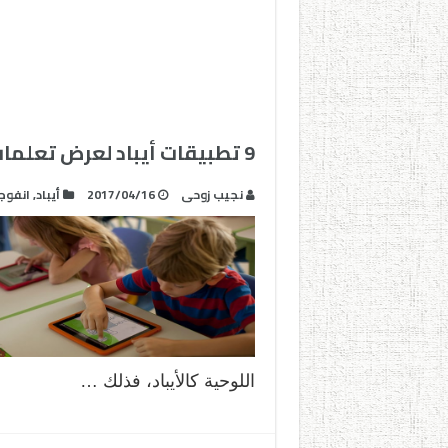
9 تطبيقات أيباد لعرض تعلمات الطلاب
نجيب زوحى
2017/04/16
أيباد
,
انفوج
اللوحية كالأيباد، فذلك …