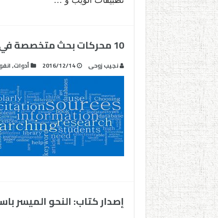
تطبيقات الويب و …
10 محركات بحث متخصصة في البحث العلمي الأكاديمي
نجيب زوحى
2016/12/14
أدوات
,
انفو
إصدار كتاب: النحو الميسر با