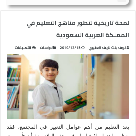
لمحة تاريخية لتطور مناهج التعليم في
المملكة العربية السعودية
على
نوف بنت نايف العتيبي
2019/12/15
دراسات
التعليقات
لمحة
تاريخية
لتطور
مناهج
التعليم
في
المملكة
العربية
السعودي
مغلقة
يعد التعليم من أهم عوامل التغيير في المجتمع، فقد
حظي باهتمام لامثيل له في هذه البلاد منذ أن تأسست