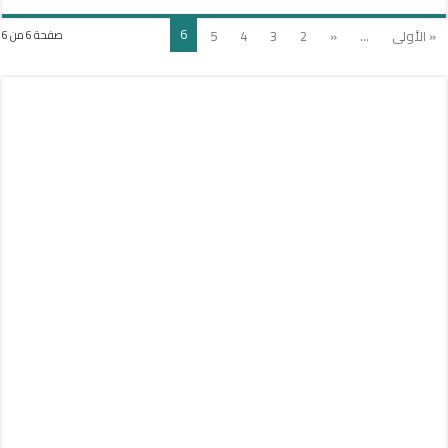
6
« الأولى
...
«
2
3
4
5
صفحة 6 من 6