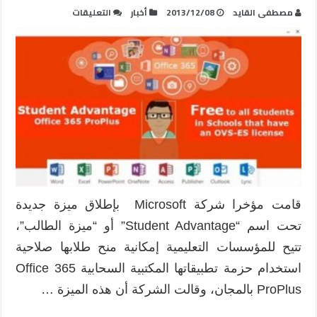
على
مصطفى القايد
2013/12/08
أخبار
التعليقات
مايكروسوفت
تمنح
مجانا
خدمة
Office
365
للطلاب
عبر
ميزة
Student
Advantage
قامت مؤخرا شركة Microsoft بإطلاق ميزة جديدة
مغلقة
تحت اسم “Student Advantage” أو “ميزة الطالب”،
تتيح للمؤسسات التعليمية إمكانية منح طلابها صلاحية
استخدام حزمة تطبيقاتها المكتبية السحابية Office 365
ProPlus بالمجان، وقالت الشركة أن هذه الميزة …