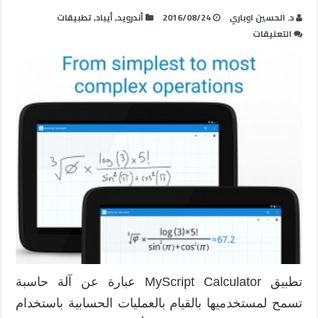
د. الحسين اوباري
2016/08/24
أندرويد
,
أيباد
,
تطبيقات
على
التعليقات
تطبيق
MyScript
Calculator
آلة
حاسبة
تدعم
الكتابة
بخط
اليد
مغلقة
تطبيق MyScript Calculator عبارة عن آلة حاسبة
تسمح لمستخدميها بالقيام بالعمليات الحسابية باستخدام