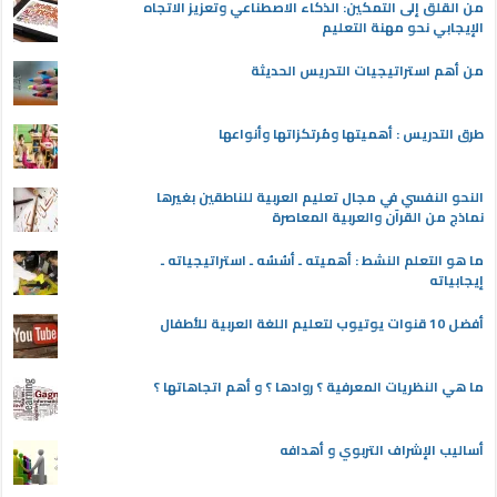
من القلق إلى التمكين: الذكاء الاصطناعي وتعزيز الاتجاه
الإيجابي نحو مهنة التعليم
من أهم استراتيجيات التدريس الحديثة
طرق التدريس : أهميتها ومُرتكزاتها وأنواعها
النحو النفسي في مجال تعليم العربية للناطقين بغيرها
نماذج من القرآن والعربية المعاصرة
ما هو التعلم النشط : أهميته ـ أسُسُه ـ استراتيجياته ـ
إيجابياته
أفضل 10 قنوات يوتيوب لتعليم اللغة العربية للأطفال
ما هي النظريات المعرفية ؟ روادها ؟ و أهم اتجاهاتها ؟
أساليب الإشراف التربوي و أهدافه