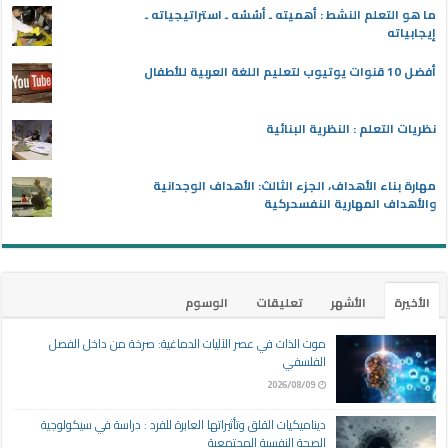
ما هو التعلم النشط : أهميته ـ أسُسُه ـ استراتيجياته ـ
إيجابياته
أفضل 10 قنوات يوتيوب لتعليم اللغة العربية للأطفال
نظريات التعلم : النظرية البنائية
مهارة بناء الأهداف، الجزء الثالث: الأهداف الوجدانية
والأهداف المهارية النفسحركية
الأخيرة
الأشهر
تعليقات
الوسوم
موت الذات في عصر الآليات الدماغية: صرخة من داخل الفصل
الفلسفي
2026/08/09
ديناميكيات القلق وتأثيراتها العابرة للفرد : دراسة في سيكولوجية
الصحة النفسية المجتمعية