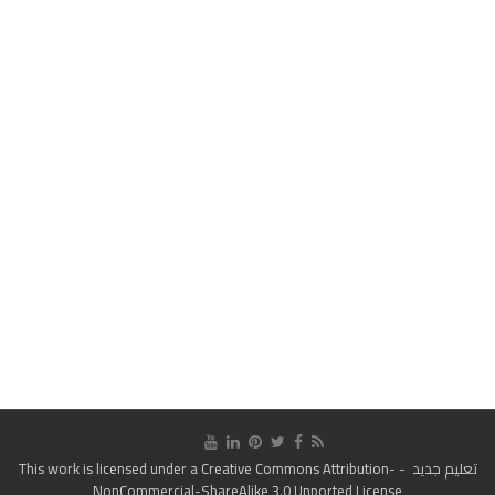
تعليم جديد
- This work is licensed under a
Creative Commons Attribution-
NonCommercial-ShareAlike 3.0 Unported License