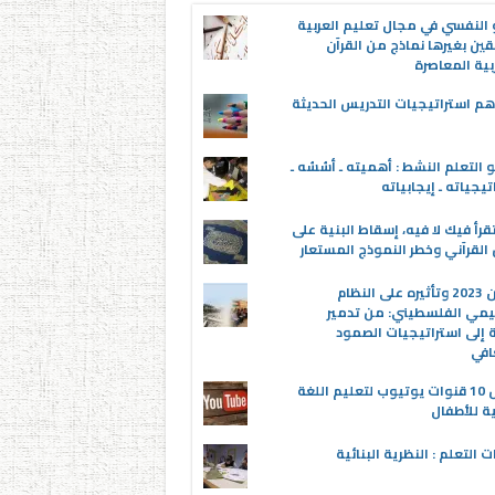
 النفسي في مجال تعليم العربية
قين بغيرها نماذج من القرآن
بية المعاصرة
م استراتيجيات التدريس الحديثة
 التعلم النشط : أهميته ـ أسُسُه ـ
تيجياته ـ إيجابياته
قرأ فيك لا فيه، إسقاط البنية على
القرآني وخطر النموذج المستعار
عدوان 2023 وتأثيره على النظام
يمي الفلسطيني: من تدمير
ة إلى استراتيجيات الصمود
افي
أفضل 10 قنوات يوتيوب لتعليم اللغة
ية للأطفال
ت التعلم : النظرية البنائية