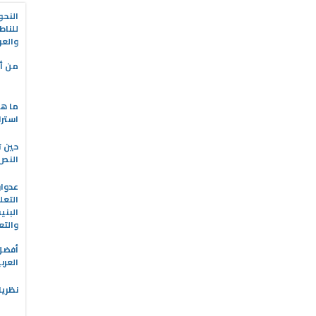
النحو
للناط
والعر
من أه
ما هو
استرا
حين ت
النص 
التعل
البني
والتع
العرب
نظريا