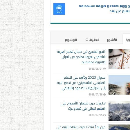
برنامج زووم zoom و طريقة استخدامه
تعلم عن بعد
يرة
الأشهر
تعليقات
الوسوم
النحو النفسي في مجال تعليم العربية
للناطقين بغيرها نماذج من القرآن
والعربية المعاصرة
2026/08/01
عدوان 2023 وتأثيره على النظام
التعليمي الفلسطيني: من تدمير البنية
إلى استراتيجيات الصمود والتعافي
2026/07/26
تداعيات حرب طوفان الأقصى على
التعليم العالي في قطاع غزة
2026/07/25
حين تقرأ فيك لا فيه، إسقاط البنية على