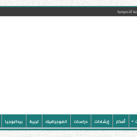
سة الخصوصية
أفكار
إرشادات
دراسات
انفوجرافيك
تربية
بيداغوجيا