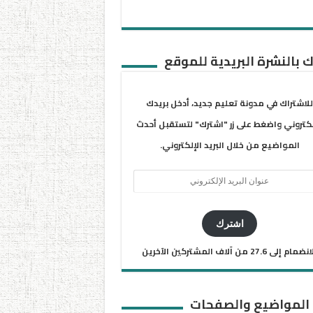
 بالنشرة البريدية للموقع
للاشتراك في مدونة تعليم جديد، أدخل بريدك
لكتروني واضغط على زر "اشترك" لتستقبل أحدث
المواضيع من خلال البريد الإلكتروني.
ان
يد
كتروني
اشترك
ضمام إلى 27.6 من آلاف المشتركين الآخرين
 المواضيع والصفحات