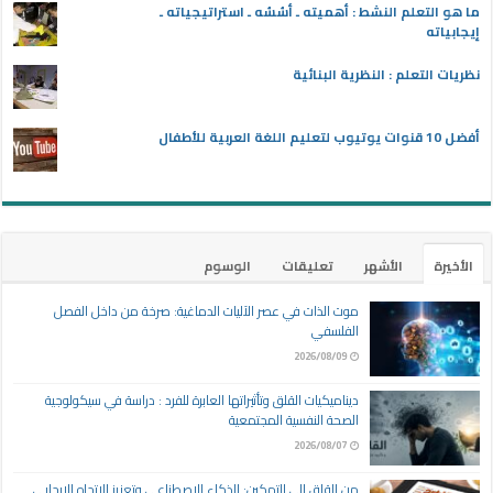
ما هو التعلم النشط : أهميته ـ أسُسُه ـ استراتيجياته ـ
إيجابياته
نظريات التعلم : النظرية البنائية
أفضل 10 قنوات يوتيوب لتعليم اللغة العربية للأطفال
الأخيرة
الأشهر
تعليقات
الوسوم
موت الذات في عصر الآليات الدماغية: صرخة من داخل الفصل
الفلسفي
2026/08/09
ديناميكيات القلق وتأثيراتها العابرة للفرد : دراسة في سيكولوجية
الصحة النفسية المجتمعية
2026/08/07
من القلق إلى التمكين: الذكاء الاصطناعي وتعزيز الاتجاه الإيجابي