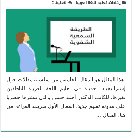
على
إرشادات
,
تعليم اللغة العربية
التعليقات
إستراتيجيات
حديثة
في
تعليم
اللغة
العربية
للناطقين
بغيرها
:
الطريقة
السمعية
هذا المقال هو المقال الخامس من سلسلة مقالات حول
الشفوية
إستراتيجيات حديثة في تعليم اللغة العربية للناطقين
–
الجزء
بغيرها، للكاتب الدكتور أحمد حسن والتي ينشرها حصريا
الثاني-
على مدونة تعليم جديد. المقال الأول طريقة القراءة من
مغلقة
هنا. المقال …