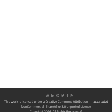
تعليم جديد
- This work is licensed under a
Creative Commons Attribution-
NonCommercial-ShareAlike 3.0 Unported License
© Copyright 2026, All Rights Reserved