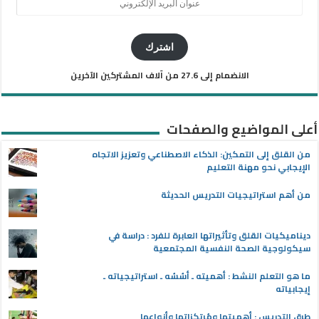
عنوان
البريد
الإلكتروني
اشترك
الانضمام إلى 27.6 من آلاف المشتركين الآخرين
أعلى المواضيع والصفحات
من القلق إلى التمكين: الذكاء الاصطناعي وتعزيز الاتجاه
الإيجابي نحو مهنة التعليم
من أهم استراتيجيات التدريس الحديثة
ديناميكيات القلق وتأثيراتها العابرة للفرد : دراسة في
سيكولوجية الصحة النفسية المجتمعية
ما هو التعلم النشط : أهميته ـ أسُسُه ـ استراتيجياته ـ
إيجابياته
طرق التدريس : أهميتها ومُرتكزاتها وأنواعها