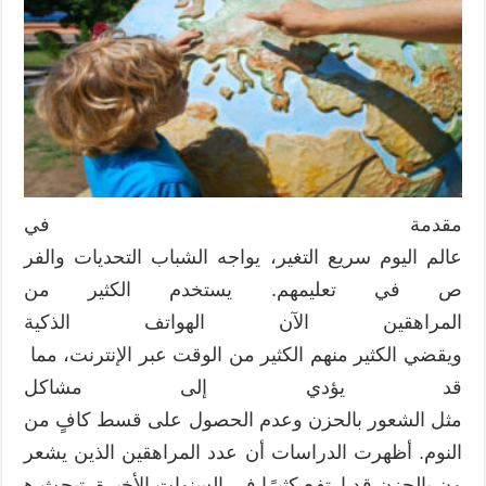
كيف
يشكِّل
جيلا
زد
و
واي
Z
&
Y
مقدمة في
مستقبل
عالم اليوم سريع التغير، يواجه الشباب التحديات والفر
التعلم
مغلقة
ص في تعليمهم. يستخدم الكثير من
المراهقين الآن الهواتف الذكية
ويقضي الكثير منهم الكثير من الوقت عبر الإنترنت، مما
قد يؤدي إلى مشاكل
مثل الشعور بالحزن وعدم الحصول على قسط كافٍ من
النوم. أظهرت الدراسات أن عدد المراهقين الذين يشعر
ون بالحزن قد ارتفع كثيرًا في السنوات الأخيرة. تبحث ه