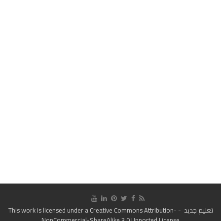
تعليم جديد
- This work is licensed under a
Creative Commons Attribution-
NonCommercial-ShareAlike 3.0 Unported License