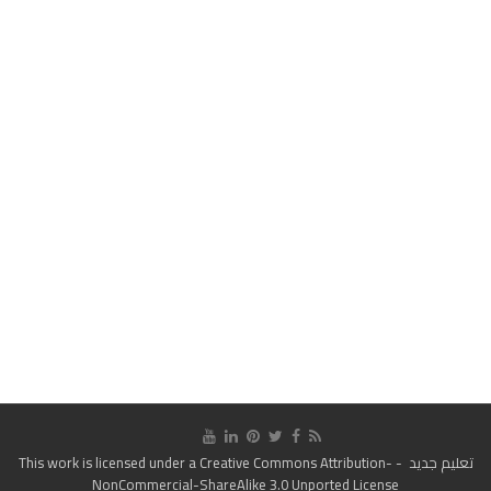
تعليم جديد
- This work is licensed under a
Creative Commons Attribution-
NonCommercial-ShareAlike 3.0 Unported License