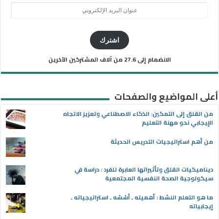
عنوان
البريد
الإلكتروني
اشترك
الانضمام إلى 27.6 من آلاف المشتركين الآخرين
أعلى المواضيع والصفحات
من القلق إلى التمكين: الذكاء الاصطناعي وتعزيز الاتجاه
الإيجابي نحو مهنة التعليم
من أهم استراتيجيات التدريس الحديثة
ديناميكيات القلق وتأثيراتها العابرة للفرد : دراسة في
سيكولوجية الصحة النفسية المجتمعية
ما هو التعلم النشط : أهميته ـ أسُسُه ـ استراتيجياته ـ
إيجابياته