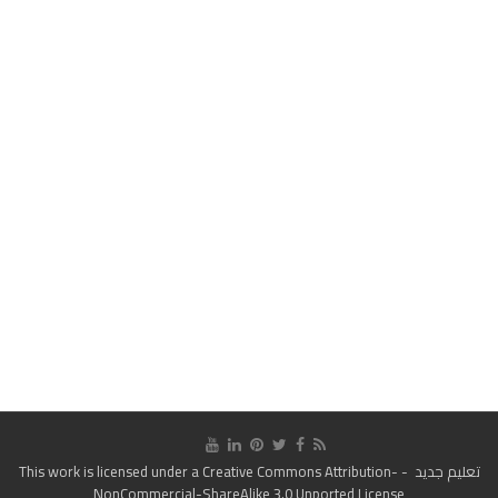
تعليم جديد
- This work is licensed under a
Creative Commons Attribution-
NonCommercial-ShareAlike 3.0 Unported License