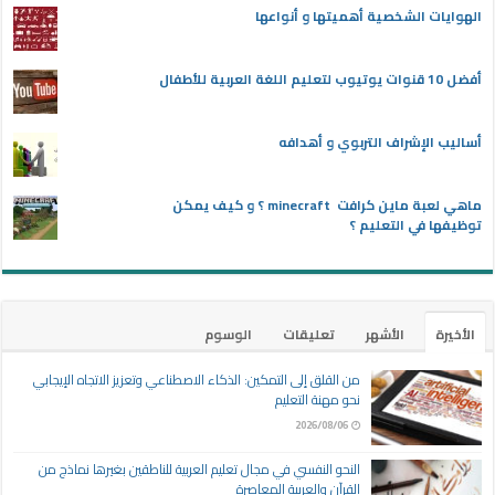
الهوايات الشخصية أهميتها و أنواعها
أفضل 10 قنوات يوتيوب لتعليم اللغة العربية للأطفال
أساليب الإشراف التربوي و أهدافه
ماهي لعبة ماين كرافت minecraft ؟ و كيف يمكن
توظيفها في التعليم ؟
الأخيرة
الأشهر
تعليقات
الوسوم
من القلق إلى التمكين: الذكاء الاصطناعي وتعزيز الاتجاه الإيجابي
نحو مهنة التعليم
2026/08/06
النحو النفسي في مجال تعليم العربية للناطقين بغيرها نماذج من
القرآن والعربية المعاصرة