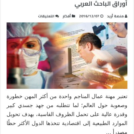
أوراق الباحث العربي
على
منصة أريد
2016/12/07
أفكار
التعليقات
خمسة
أمور
مهمة
من
شأنها
أن
تعيد
ترتيب
أوراق
الباحث
العربي
تعتبر مهنة عمال المناجم واحدة من أكثر المهن خطورة
مغلقة
وصعوبة حول العالم؛ لما تتطلبه من جهد جسدي كبير
وقدرة عالية على تحمل الظروف القاسية، بهدف تحويل
الموارد الطبيعية إلى اقتصادية تتخذها الدول الأكثر حظًا
مصدرأ …