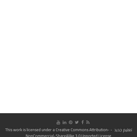
تعليم جديد
- This work is licensed under a
Creative Commons Attribution-
NonCommercial-ShareAlike 3.0 Unported License