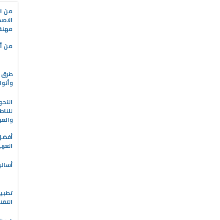
من ال
الاصط
مهنة 
من أه
طرق ا
وأنوا
النحو
للناط
والعر
العرب
أسالي
التقن