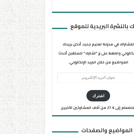
 بالنشرة البريدية للموقع
للاشتراك في مدونة تعليم جديد، أدخل بريدك
لكتروني واضغط على زر "اشترك" لتستقبل أحدث
المواضيع من خلال البريد الإلكتروني.
ان
يد
كتروني
اشترك
ضمام إلى 27.6 من آلاف المشتركين الآخرين
 المواضيع والصفحات