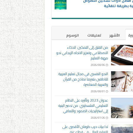
ن أفضل أدوات تشكيل النصوص
ية بطريقة تلقائية
يرة
الأشهر
تعليقات
الوسوم
من القلق إلى التمكين: الذكاء
الاصطناعي وتعزيز الاتجاه الإيجابي نحو
مهنة التعليم
2026/08/06
النحو النفسي في مجال تعليم العربية
للناطقين بغيرها نماذج من القرآن
والعربية المعاصرة
2026/08/01
عدوان 2023 وتأثيره على النظام
التعليمي الفلسطيني: من تدمير البنية
إلى استراتيجيات الصمود والتعافي
2026/07/26
تداعيات حرب طوفان الأقصى على
التعليم العالي في قطاع غزة