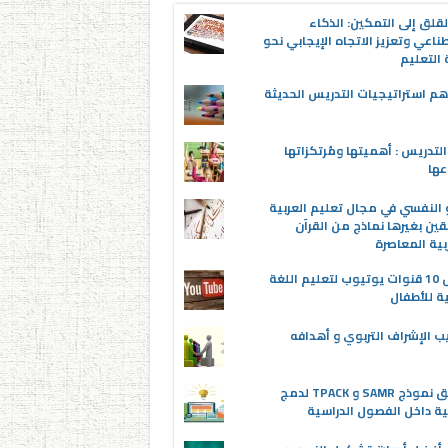
قلق إلى التمكين: الذكاء
ناعي وتعزيز الاتجاه الإيجابي نحو
التعليم
م استراتيجيات التدريس الحديثة
لتدريس : أهميتها ومُرتكزاتها
عها
 النفسي في مجال تعليم العربية
قين بغيرها نماذج من القرآن
بية المعاصرة
أفضل 10 قنوات يوتيوب لتعليم اللغة
ية للأطفال
ب الإشراف التربوي و أهدافه
تطبيق نموذج SAMR و TPACK لدمج
ية داخل الفصول الدراسية