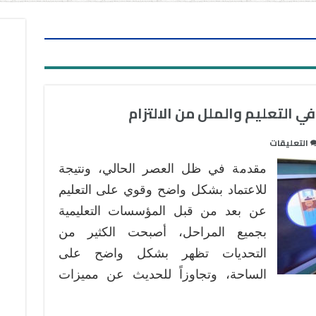
في التعليم والملل من الالتزام
على
التعليقات
التسرب
مقدمة في ظل العصر الحالي، ونتيجة
الإلكتروني
بين
للاعتماد بشكل واضح وقوي على التعليم
الرغبة
عن بعد من قبل المؤسسات التعليمية
في
بجميع المراحل، أصبحت الكثير من
التعليم
التحديات تظهر بشكل واضح على
والملل
من
الساحة، وتجاوزاً للحديث عن مميزات
الالتزام
مغلقة