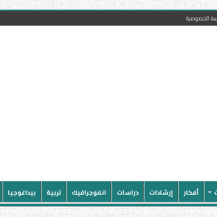
سة الخصوصية
أفكار
إرشادات
دراسات
انفوجرافيك
تربية
بيداغوجيا