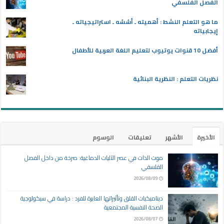
الفصل الفلسفي
ما هو التعلم النشط : أهميته ـ أسُسُه ـ استراتيجياته ـ
إيجابياته
أفضل 10 قنوات يوتيوب لتعليم اللغة العربية للأطفال
نظريات التعلم : النظرية البنائية
الأخيرة
الأشهر
تعليقات
الوسوم
موت الذات في عصر الآليات الدماغية: صرخة من داخل الفصل
الفلسفي
2026/08/09
ديناميكيات القلق وتأثيراتها العابرة للفرد : دراسة في سيكولوجية
الصحة النفسية المجتمعية
2026/08/07