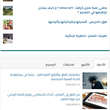
ماهي لعبة ماين كرافت minecraft ؟ و كيف يمكن
توظيفها في التعليم ؟
طرق التدريس : أهميتها ومُرتكزاتها وأنواعها
نظريات التعلم : النظرية البنائية
الأخيرة
الأشهر
تعليقات
الوسوم
ديناميكيات القلق وتأثيراتها العابرة للفرد : دراسة في سيكولوجية
الصحة النفسية المجتمعية
2026/08/07
من القلق إلى التمكين: الذكاء الاصطناعي وتعزيز الاتجاه الإيجابي
نحو مهنة التعليم
2026/08/06