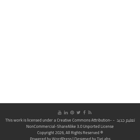
تعليم جديد
- This work is licensed under a
Creative Commons Attribution-
NonCommercial-ShareAlike 3.0 Unported License
© Copyright 2026, All Rights Reserved
Powered by
WordPress
| Designed by
TieLabs