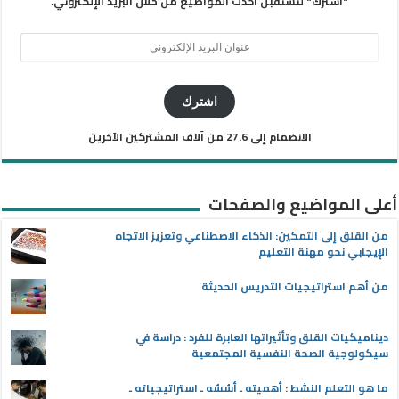
"اشترك" لتستقبل أحدث المواضيع من خلال البريد الإلكتروني.
عنوان
البريد
الإلكتروني
اشترك
الانضمام إلى 27.6 من آلاف المشتركين الآخرين
أعلى المواضيع والصفحات
من القلق إلى التمكين: الذكاء الاصطناعي وتعزيز الاتجاه
الإيجابي نحو مهنة التعليم
من أهم استراتيجيات التدريس الحديثة
ديناميكيات القلق وتأثيراتها العابرة للفرد : دراسة في
سيكولوجية الصحة النفسية المجتمعية
ما هو التعلم النشط : أهميته ـ أسُسُه ـ استراتيجياته ـ