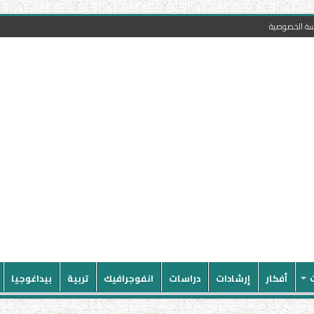
سة الخصوصية
أفكار
إرشادات
دراسات
انفوجرافيك
تربية
بيداغوجيا