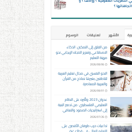
 النظريات المعرفية ؟ روادها ؟ و
تجاهاتها ؟
يرة
الأشهر
تعليقات
الوسوم
من القلق إلى التمكين: الذكاء
الاصطناعي وتعزيز الاتجاه الإيجابي نحو
مهنة التعليم
2026/08/06
النحو النفسي في مجال تعليم العربية
للناطقين بغيرها نماذج من القرآن
والعربية المعاصرة
2026/08/01
عدوان 2023 وتأثيره على النظام
التعليمي الفلسطيني: من تدمير البنية
إلى استراتيجيات الصمود والتعافي
2026/07/26
تداعيات حرب طوفان الأقصى على
التعليم العالي في قطاع غزة