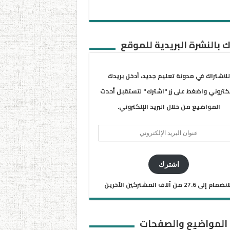
 بالنشرة البريدية للموقع
للاشتراك في مدونة تعليم جديد، أدخل بريدك
لكتروني واضغط على زر "اشترك" لتستقبل أحدث
المواضيع من خلال البريد الإلكتروني.
ان
يد
كتروني
اشترك
ضمام إلى 27.6 من آلاف المشتركين الآخرين
 المواضيع والصفحات