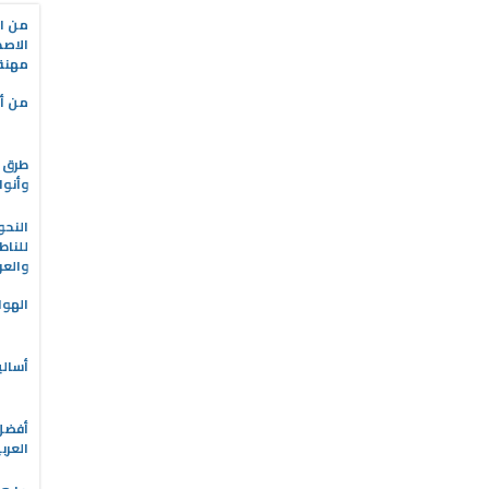
من ال
الاصط
مهنة 
من أه
طرق ا
وأنوا
النحو
للناط
والعر
الهوا
أسالي
العرب