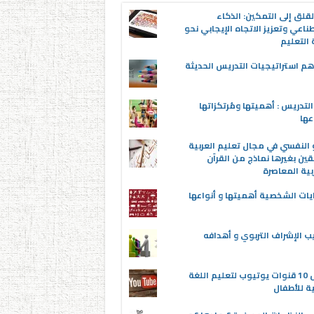
قلق إلى التمكين: الذكاء
ناعي وتعزيز الاتجاه الإيجابي نحو
التعليم
م استراتيجيات التدريس الحديثة
لتدريس : أهميتها ومُرتكزاتها
عها
 النفسي في مجال تعليم العربية
قين بغيرها نماذج من القرآن
بية المعاصرة
يات الشخصية أهميتها و أنواعها
ب الإشراف التربوي و أهدافه
أفضل 10 قنوات يوتيوب لتعليم اللغة
ية للأطفال