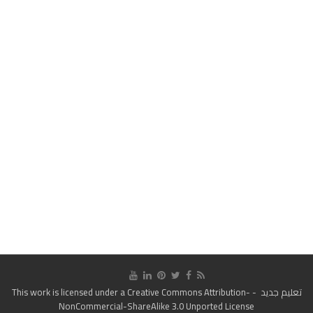
تعليم جديد
- This work is licensed under a
Creative Commons Attribution-
NonCommercial-ShareAlike 3.0 Unported License