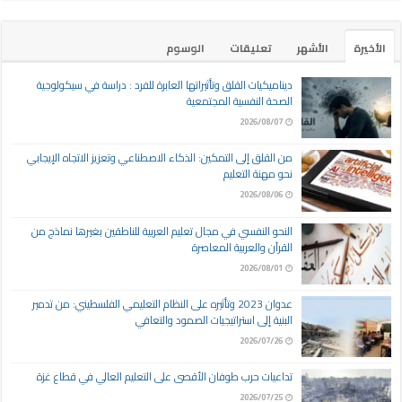
الأخيرة
الأشهر
تعليقات
الوسوم
ديناميكيات القلق وتأثيراتها العابرة للفرد : دراسة في سيكولوجية
الصحة النفسية المجتمعية
2026/08/07
من القلق إلى التمكين: الذكاء الاصطناعي وتعزيز الاتجاه الإيجابي
نحو مهنة التعليم
2026/08/06
النحو النفسي في مجال تعليم العربية للناطقين بغيرها نماذج من
القرآن والعربية المعاصرة
2026/08/01
عدوان 2023 وتأثيره على النظام التعليمي الفلسطيني: من تدمير
البنية إلى استراتيجيات الصمود والتعافي
2026/07/26
تداعيات حرب طوفان الأقصى على التعليم العالي في قطاع غزة
2026/07/25