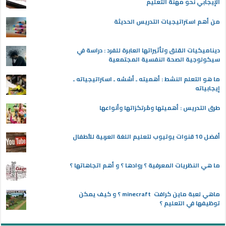
الإيجابي نحو مهنة التعليم
من أهم استراتيجيات التدريس الحديثة
ديناميكيات القلق وتأثيراتها العابرة للفرد : دراسة في
سيكولوجية الصحة النفسية المجتمعية
ما هو التعلم النشط : أهميته ـ أسُسُه ـ استراتيجياته ـ
إيجابياته
طرق التدريس : أهميتها ومُرتكزاتها وأنواعها
أفضل 10 قنوات يوتيوب لتعليم اللغة العربية للأطفال
ما هي النظريات المعرفية ؟ روادها ؟ و أهم اتجاهاتها ؟
ماهي لعبة ماين كرافت minecraft ؟ و كيف يمكن
توظيفها في التعليم ؟