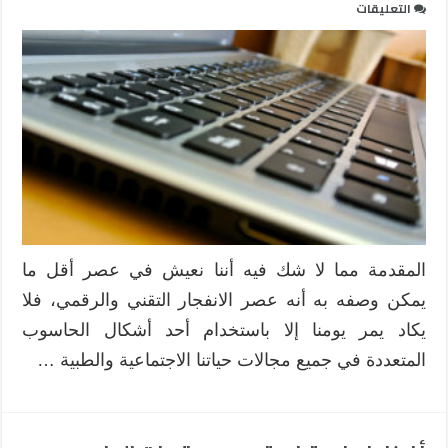
على
التعليقات
تدريس
المحتوى
النظري
في
مادة
الحاسب
الآلي
للمرحلة
الثانوية
في
المملكة
المقدمة مما لا شك فيه أننا نعيش في عصر أقل ما
العربية
يمكن وصفه به أنه عصر الانفجار التقني والرقمي، فلا
السعودية:
تحديات
يكاد يمر يومنا إلا باستخدام أحد أشكال الحاسوب
و
المتعددة في جميع مجالات حياتنا الاجتماعية والطبية …
حلول
مغلقة