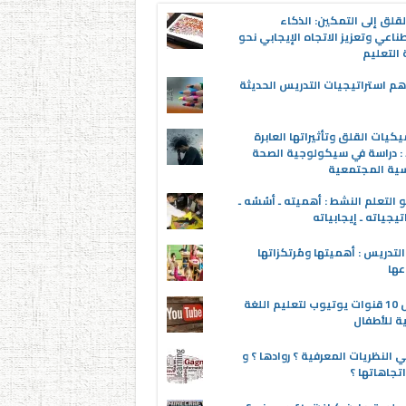
قلق إلى التمكين: الذكاء
ناعي وتعزيز الاتجاه الإيجابي نحو
التعليم
م استراتيجيات التدريس الحديثة
يكيات القلق وتأثيراتها العابرة
 : دراسة في سيكولوجية الصحة
سية المجتمعية
 التعلم النشط : أهميته ـ أسُسُه ـ
تيجياته ـ إيجابياته
لتدريس : أهميتها ومُرتكزاتها
عها
أفضل 10 قنوات يوتيوب لتعليم اللغة
ية للأطفال
 النظريات المعرفية ؟ روادها ؟ و
تجاهاتها ؟