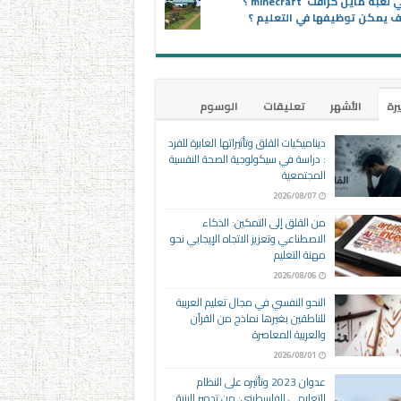
ماهي لعبة ماين كرافت minecraft ؟
 يمكن توظيفها في التعليم ؟
يرة
الأشهر
تعليقات
الوسوم
ديناميكيات القلق وتأثيراتها العابرة للفرد
: دراسة في سيكولوجية الصحة النفسية
المجتمعية
2026/08/07
من القلق إلى التمكين: الذكاء
الاصطناعي وتعزيز الاتجاه الإيجابي نحو
مهنة التعليم
2026/08/06
النحو النفسي في مجال تعليم العربية
للناطقين بغيرها نماذج من القرآن
والعربية المعاصرة
2026/08/01
عدوان 2023 وتأثيره على النظام
التعليمي الفلسطيني: من تدمير البنية