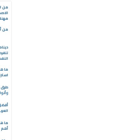
من ال
الاصط
مهنة 
من أه
دينام
للفرد
النف
ما هو
استرا
طرق ا
وأنوا
العرب
ما هي
أهم ا