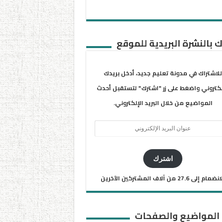
 بالنشرة البريدية للموقع
للاشتراك في مدونة تعليم جديد، أدخل بريدك
لكتروني واضغط على زر "اشترك" لتستقبل أحدث
المواضيع من خلال البريد الإلكتروني.
ان
يد
كتروني
اشترك
ضمام إلى 27.6 من آلاف المشتركين الآخرين
 المواضيع والصفحات