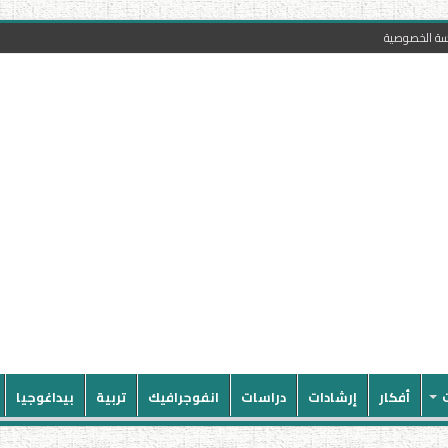
سة الخصوصية
أفكار
إرشادات
دراسات
انفوجرافيك
تربية
بيداغوجيا