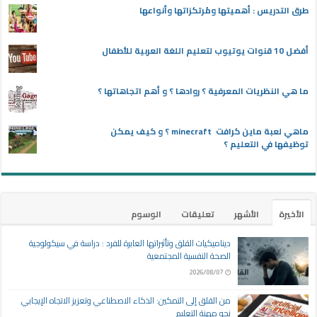
طرق التدريس : أهميتها ومُرتكزاتها وأنواعها
أفضل 10 قنوات يوتيوب لتعليم اللغة العربية للأطفال
ما هي النظريات المعرفية ؟ روادها ؟ و أهم اتجاهاتها ؟
ماهي لعبة ماين كرافت minecraft ؟ و كيف يمكن
توظيفها في التعليم ؟
الأخيرة
الأشهر
تعليقات
الوسوم
ديناميكيات القلق وتأثيراتها العابرة للفرد : دراسة في سيكولوجية
الصحة النفسية المجتمعية
2026/08/07
من القلق إلى التمكين: الذكاء الاصطناعي وتعزيز الاتجاه الإيجابي
نحو مهنة التعليم