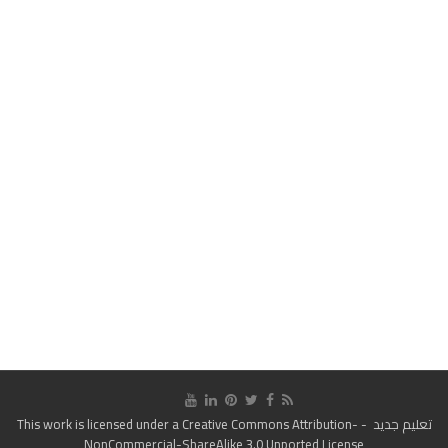
تعليم جديد
- This work is licensed under a
Creative Commons Attribution-
NonCommercial-ShareAlike 3.0 Unported License