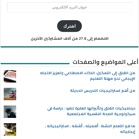
عنوان
البريد
الإلكتروني
اشترك
الانضمام إلى 27.6 من آلاف المشتركين الآخرين
أعلى المواضيع والصفحات
من القلق إلى التمكين: الذكاء الاصطناعي وتعزيز الاتجاه
الإيجابي نحو مهنة التعليم
من أهم استراتيجيات التدريس الحديثة
ديناميكيات القلق وتأثيراتها العابرة للفرد : دراسة في
سيكولوجية الصحة النفسية المجتمعية
ما هو التعلم النشط : أهميته ـ أسُسُه ـ استراتيجياته ـ
إيجابياته