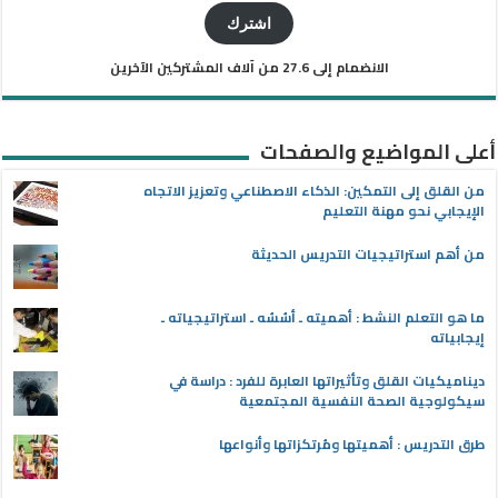
الإلكتروني
اشترك
الانضمام إلى 27.6 من آلاف المشتركين الآخرين
أعلى المواضيع والصفحات
من القلق إلى التمكين: الذكاء الاصطناعي وتعزيز الاتجاه
الإيجابي نحو مهنة التعليم
من أهم استراتيجيات التدريس الحديثة
ما هو التعلم النشط : أهميته ـ أسُسُه ـ استراتيجياته ـ
إيجابياته
ديناميكيات القلق وتأثيراتها العابرة للفرد : دراسة في
سيكولوجية الصحة النفسية المجتمعية
طرق التدريس : أهميتها ومُرتكزاتها وأنواعها