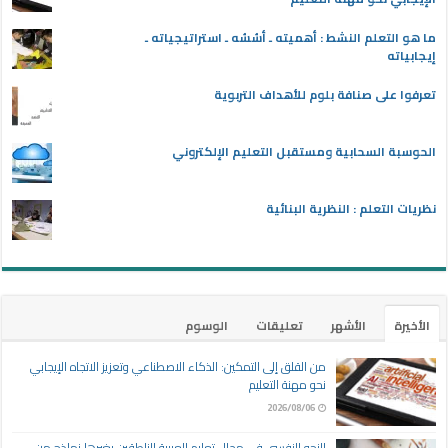
ما هو التعلم النشط : أهميته ـ أسُسُه ـ استراتيجياته ـ
إيجابياته
تعرفوا على صنافة بلوم للأهداف التربوية
الحوسبة السحابية ومستقبل التعليم الإلكتروني
نظريات التعلم : النظرية البنائية
الأخيرة
الأشهر
تعليقات
الوسوم
من القلق إلى التمكين: الذكاء الاصطناعي وتعزيز الاتجاه الإيجابي
نحو مهنة التعليم
2026/08/06
النحو النفسي في مجال تعليم العربية للناطقين بغيرها نماذج من