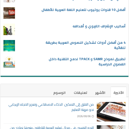
أفضل 10 قنوات يوتيوب لتعليم اللغة العربية للأطفال
أساليب الإشراف التربوي و أهدافه
4 من أفضل أدوات تشكيل النصوص العربية بطريقة
تلقائية
تطبيق نموذج SAMR و TPACK لدمج التقنية داخل
الفصول الدراسية
الأخيرة
الأشهر
تعليقات
الوسوم
من القلق إلى التمكين: الذكاء الاصطناعي وتعزيز الاتجاه الإيجابي
نحو مهنة التعليم
2026/08/06
النحو النفسي في مجال تعليم العربية للناطقين بغيرها نماذج من