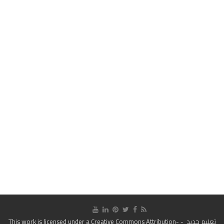
تعليم جديد
- This work is licensed under a
Creative Commons Attribution-