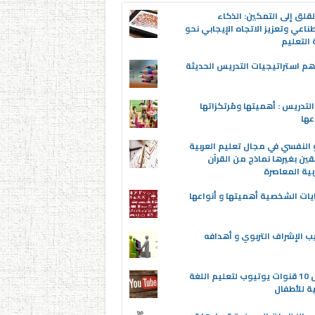
قلق إلى التمكين: الذكاء
ناعي وتعزيز الاتجاه الإيجابي نحو
التعليم
م استراتيجيات التدريس الحديثة
لتدريس : أهميتها ومُرتكزاتها
عها
 النفسي في مجال تعليم العربية
قين بغيرها نماذج من القرآن
بية المعاصرة
يات الشخصية أهميتها و أنواعها
ب الإشراف التربوي و أهدافه
أفضل 10 قنوات يوتيوب لتعليم اللغة
ية للأطفال