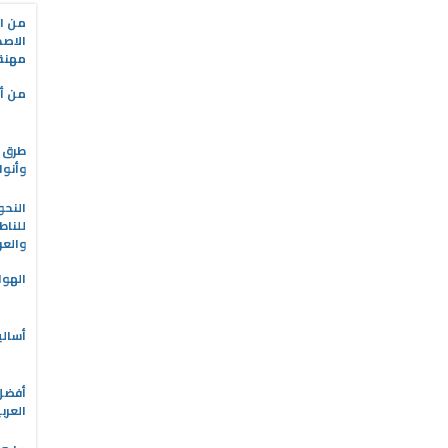
من ال
الاصط
مهنة 
من أه
طرق ا
وأنوا
النحو
للناط
والعر
الهوا
أسالي
العرب