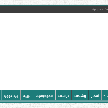
سة الخصوصية
أفكار
إرشادات
دراسات
انفوجرافيك
تربية
بيداغوجيا