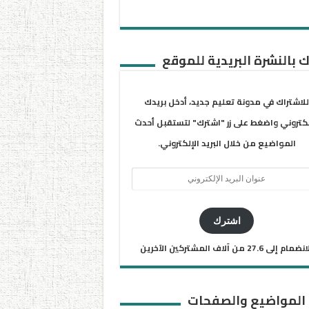
 بالنشرة البريدية للموقع
للاشتراك في مدونة تعليم جديد، أدخل بريدك
لكتروني واضغط على زر "اشترك" لتستقبل أحدث
المواضيع من خلال البريد الإلكتروني.
ان
يد
كتروني
اشترك
ضمام إلى 27.6 من آلاف المشتركين الآخرين
 المواضيع والصفحات