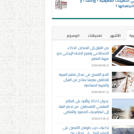
 النظريات المعرفية ؟ روادها ؟ و
تجاهاتها ؟
يرة
الأشهر
تعليقات
الوسوم
من القلق إلى التمكين: الذكاء
الاصطناعي وتعزيز الاتجاه الإيجابي نحو
مهنة التعليم
2026/08/06
النحو النفسي في مجال تعليم العربية
للناطقين بغيرها نماذج من القرآن
والعربية المعاصرة
2026/08/01
عدوان 2023 وتأثيره على النظام
التعليمي الفلسطيني: من تدمير البنية
إلى استراتيجيات الصمود والتعافي
2026/07/26
تداعيات حرب طوفان الأقصى على
التعليم العالي في قطاع غزة