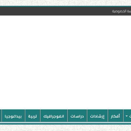
سة الخصوصية
أفكار
إرشادات
دراسات
انفوجرافيك
تربية
بيداغوجيا