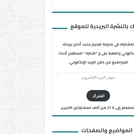
 بالنشرة البريدية للموقع
للاشتراك في مدونة تعليم جديد، أدخل بريدك
لكتروني واضغط على زر "اشترك" لتستقبل أحدث
المواضيع من خلال البريد الإلكتروني.
ان
يد
كتروني
اشترك
ضمام إلى 27.6 من آلاف المشتركين الآخرين
 المواضيع والصفحات