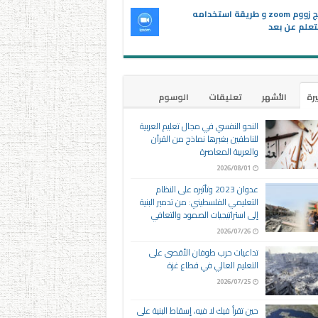
برنامج زووم zoom و طريقة استخدامه
تعلم عن بعد
يرة
الأشهر
تعليقات
الوسوم
النحو النفسي في مجال تعليم العربية
للناطقين بغيرها نماذج من القرآن
والعربية المعاصرة
2026/08/01
عدوان 2023 وتأثيره على النظام
التعليمي الفلسطيني: من تدمير البنية
إلى استراتيجيات الصمود والتعافي
2026/07/26
تداعيات حرب طوفان الأقصى على
التعليم العالي في قطاع غزة
2026/07/25
حين تقرأ فيك لا فيه، إسقاط البنية على