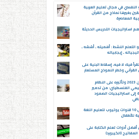
 النفسي في مجال تعليم العربية
قين بغيرها نماذج من القرآن
بية المعاصرة
م استراتيجيات التدريس الحديثة
 التعلم النشط : أهميته ـ أسُسُه ـ
تيجياته ـ إيجابياته
قرأ فيك لا فيه، إسقاط البنية على
القرآني وخطر النموذج المستعار
عدوان 2023 وتأثيره على النظام
يمي الفلسطيني: من تدمير
ة إلى استراتيجيات الصمود
افي
أفضل 10 قنوات يوتيوب لتعليم اللغة
ية للأطفال
 أفضل أدوات تعلم الكتابة على
المفاتيح (الكيبورد)