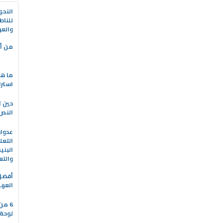
النحو
للناط
والعر
من أه
ما هو
استرا
حين ت
النص 
التعل
البني
والتع
العرب
6 من
لوحة 