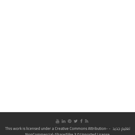
تعليم جديد
- This work is licensed under a
Creative Commons Attribution-
NonCommercial-ShareAlike 3.0 Unported License