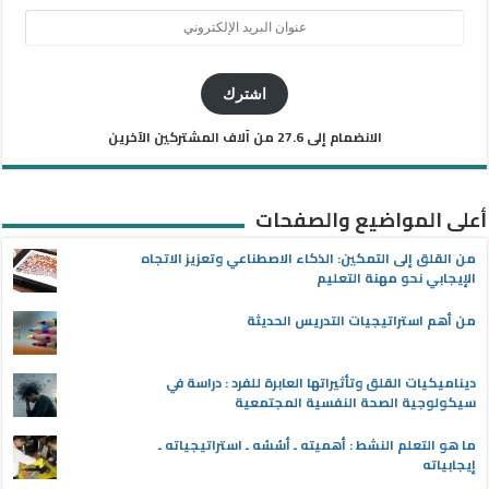
عنوان
البريد
الإلكتروني
اشترك
الانضمام إلى 27.6 من آلاف المشتركين الآخرين
أعلى المواضيع والصفحات
من القلق إلى التمكين: الذكاء الاصطناعي وتعزيز الاتجاه
الإيجابي نحو مهنة التعليم
من أهم استراتيجيات التدريس الحديثة
ديناميكيات القلق وتأثيراتها العابرة للفرد : دراسة في
سيكولوجية الصحة النفسية المجتمعية
ما هو التعلم النشط : أهميته ـ أسُسُه ـ استراتيجياته ـ
إيجابياته