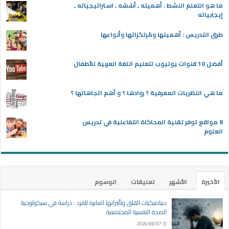
ما هو التعلم النشط : أهميته ـ أسُسُه ـ استراتيجياته ـ
إيجابياته
طرق التدريس : أهميتها ومُرتكزاتها وأنواعها
أفضل 10 قنوات يوتيوب لتعليم اللغة العربية للأطفال
ما هي النظريات المعرفية ؟ روادها ؟ و أهم اتجاهاتها ؟
8 مواقع توفر تقنية المحاكاة التفاعلية في تدريس
العلوم
الأخيرة
الأشهر
تعليقات
الوسوم
ديناميكيات القلق وتأثيراتها العابرة للفرد : دراسة في سيكولوجية
الصحة النفسية المجتمعية
2026/08/07