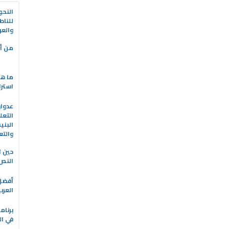
النحو
للناط
والعر
من أه
ما هو
استرا
التعل
البني
والتع
حين ت
النص 
العرب
في ال