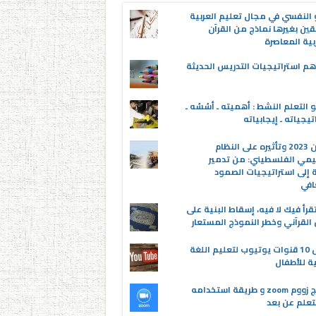
 النفسي في مجال تعليم العربية
قين بغيرها نماذج من القرآن
بية المعاصرة
م استراتيجيات التدريس الحديثة
 التعلم النشط : أهميته ـ أسُسُه ـ
تيجياته ـ إيجابياته
عدوان 2023 وتأثيره على النظام
يمي الفلسطيني: من تدمير
ة إلى استراتيجيات الصمود
افي
قرأ فيك لا فيه، إسقاط البنية على
القرآني وخطر النموذج المستعار
أفضل 10 قنوات يوتيوب لتعليم اللغة
ية للأطفال
برنامج زووم zoom و طريقة استخدامه
تعلم عن بعد