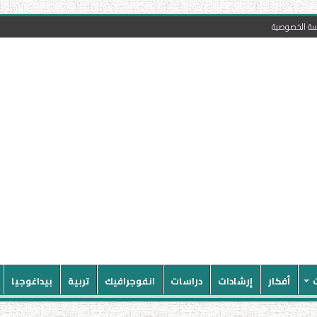
سة الخصوصية
أفكار
إرشادات
دراسات
انفوجرافيك
تربية
بيداغوجيا