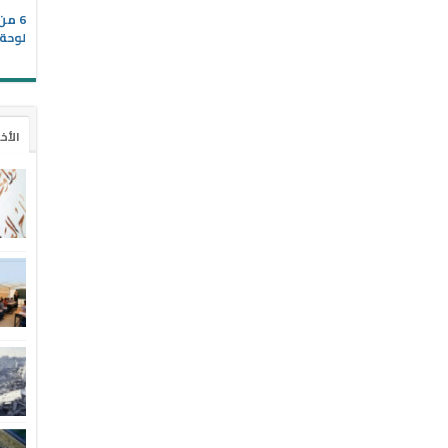
6 من
لوحة 
الأخ