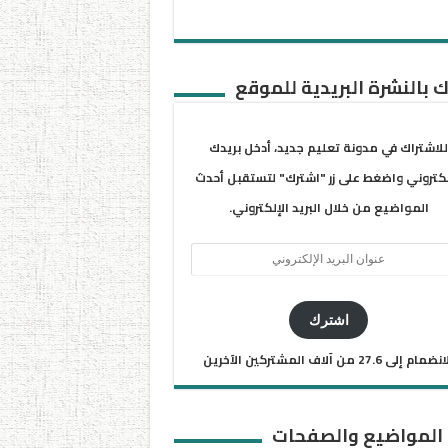
 بالنشرة البريدية للموقع
للاشتراك في مدونة تعليم جديد، أدخل بريدك
لكتروني واضغط على زر "اشترك" لتستقبل أحدث
المواضيع من خلال البريد الإلكتروني.
ان
يد
كتروني
اشترك
ضمام إلى 27.6 من آلاف المشتركين الآخرين
 المواضيع والصفحات