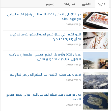
الأخيرة
الأشهر
تعليقات
الوسوم
من القلق إلى التمكين: الذكاء الاصطناعي وتعزيز الاتجاه الإيجابي
نحو مهنة التعليم
2026/08/06
النحو النفسي في مجال تعليم العربية للناطقين بغيرها نماذج من
القرآن والعربية المعاصرة
2026/08/01
عدوان 2023 وتأثيره على النظام التعليمي الفلسطيني: من تدمير
البنية إلى استراتيجيات الصمود والتعافي
2026/07/26
تداعيات حرب طوفان الأقصى على التعليم العالي في قطاع غزة
2026/07/25
حين تقرأ فيك لا فيه، إسقاط البنية على النص القرآني وخطر النموذج
المستعار
2026/07/24