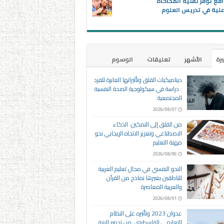
اقع توفر تقنية المحاكاة
علية في تدريس العلوم
يرة
الأشهر
تعليقات
الوسوم
ديناميكيات القلق وتأثيراتها العابرة للفرد
: دراسة في سيكولوجية الصحة النفسية
المجتمعية
2026/08/07
من القلق إلى التمكين: الذكاء
الاصطناعي وتعزيز الاتجاه الإيجابي نحو
مهنة التعليم
2026/08/06
النحو النفسي في مجال تعليم العربية
للناطقين بغيرها نماذج من القرآن
والعربية المعاصرة
2026/08/01
عدوان 2023 وتأثيره على النظام
التعليمي الفلسطيني: من تدمير البنية