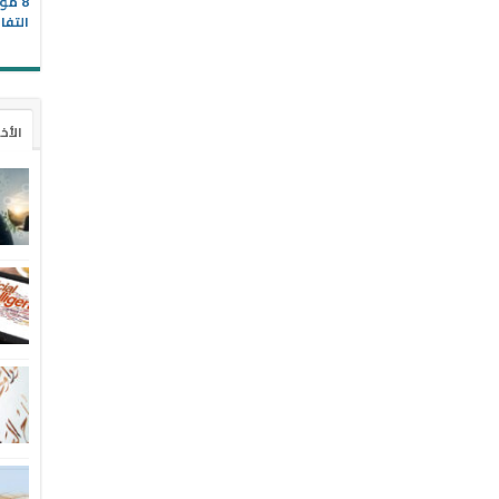
8 مو
التفا
الأخ