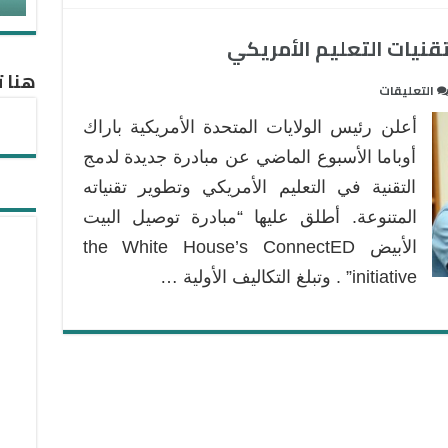
هنا ت
على
التعليقات
أكثر
أعلن رئيس الولايات المتحدة الأمريكية باراك
من
3
أوباما الأسبوع الماضي عن مبادرة جديدة لدمج
ملايير
التقنية في التعليم الأمريكي وتطوير تقنياته
دولار
المتنوعة. أطلق عليها “مبادرة توصيل البيت
لتطوير
الأبيض the White House’s ConnectED
تقنيات
التعليم
initiative” . وتبلغ التكاليف الأولية …
الأمريكي
مغلقة