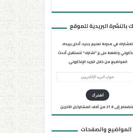
 بالنشرة البريدية للموقع
للاشتراك في مدونة تعليم جديد، أدخل بريدك
لكتروني واضغط على زر "اشترك" لتستقبل أحدث
المواضيع من خلال البريد الإلكتروني.
ان
يد
كتروني
اشترك
ضمام إلى 27.6 من آلاف المشتركين الآخرين
 المواضيع والصفحات