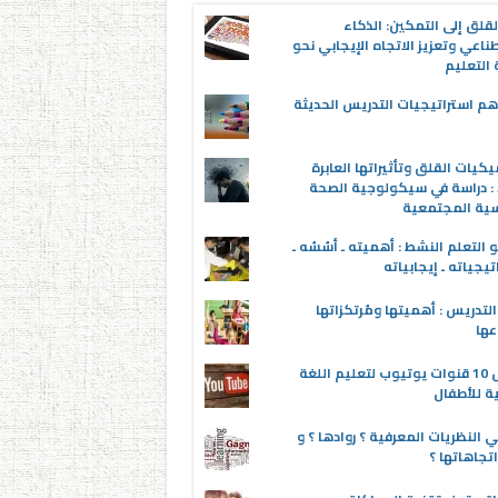
قلق إلى التمكين: الذكاء
ناعي وتعزيز الاتجاه الإيجابي نحو
التعليم
م استراتيجيات التدريس الحديثة
يكيات القلق وتأثيراتها العابرة
 : دراسة في سيكولوجية الصحة
سية المجتمعية
 التعلم النشط : أهميته ـ أسُسُه ـ
تيجياته ـ إيجابياته
لتدريس : أهميتها ومُرتكزاتها
عها
أفضل 10 قنوات يوتيوب لتعليم اللغة
ية للأطفال
 النظريات المعرفية ؟ روادها ؟ و
تجاهاتها ؟