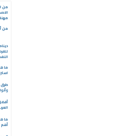
من ال
الاصط
مهنة 
من أه
دينام
للفرد
النف
ما هو
استرا
طرق ا
وأنوا
العرب
ما هي
أهم ا