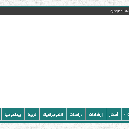
سة الخصوصية
أفكار
إرشادات
دراسات
انفوجرافيك
تربية
بيداغوجيا