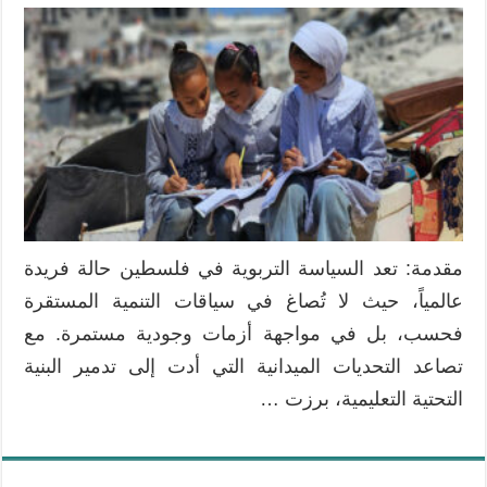
تحليل
سياسات
التعليم
في
حالات
الطوارئ:
النقاط
التعليمية
في
فلسطين
كنموذج
مقدمة: تعد السياسة التربوية في فلسطين حالة فريدة
لإدارة
عالمياً، حيث لا تُصاغ في سياقات التنمية المستقرة
التعافي
مغلقة
فحسب، بل في مواجهة أزمات وجودية مستمرة. مع
تصاعد التحديات الميدانية التي أدت إلى تدمير البنية
التحتية التعليمية، برزت …