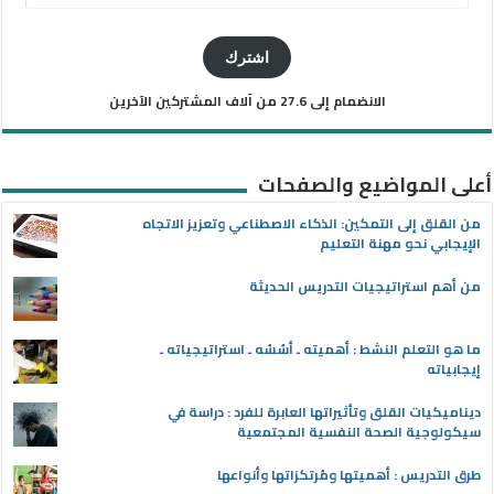
البريد
الإلكتروني
اشترك
الانضمام إلى 27.6 من آلاف المشتركين الآخرين
أعلى المواضيع والصفحات
من القلق إلى التمكين: الذكاء الاصطناعي وتعزيز الاتجاه
الإيجابي نحو مهنة التعليم
من أهم استراتيجيات التدريس الحديثة
ما هو التعلم النشط : أهميته ـ أسُسُه ـ استراتيجياته ـ
إيجابياته
ديناميكيات القلق وتأثيراتها العابرة للفرد : دراسة في
سيكولوجية الصحة النفسية المجتمعية
طرق التدريس : أهميتها ومُرتكزاتها وأنواعها