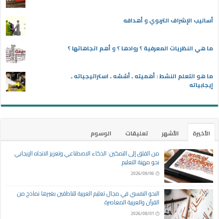
أساليب الإشراف التربوي و أهدافه
ما هي النظريات المعرفية ؟ روادها ؟ و أهم اتجاهاتها ؟
ما هو التعلم النشط : أهميته ـ أسُسُه ـ استراتيجياته ـ
إيجابياته
الأخيرة
الأشهر
تعليقات
الوسوم
من القلق إلى التمكين: الذكاء الاصطناعي وتعزيز الاتجاه الإيجابي
نحو مهنة التعليم
2026/08/06
النحو النفسي في مجال تعليم العربية للناطقين بغيرها نماذج من
القرآن والعربية المعاصرة
2026/08/01