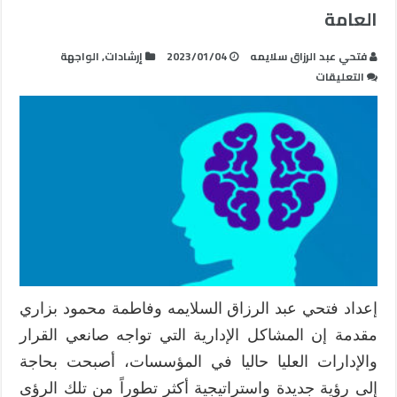
العامة
فتحي عبد الرزاق سلايمه
2023/01/04
إرشادات
,
الواجهة
على
التعليقات
منهجية
التفكير
التصميمي
في
علاج
مشكلة
عدم
نجاعة
الدورات
التدريبية
في
إعداد فتحي عبد الرزاق السلايمه وفاطمة محمود بزاري
المؤسسات
مقدمة إن المشاكل الإدارية التي تواجه صانعي القرار
العامة
مغلقة
والإدارات العليا حاليا في المؤسسات، أصبحت بحاجة
إلى رؤية جديدة واستراتيجية أكثر تطوراً من تلك الرؤى