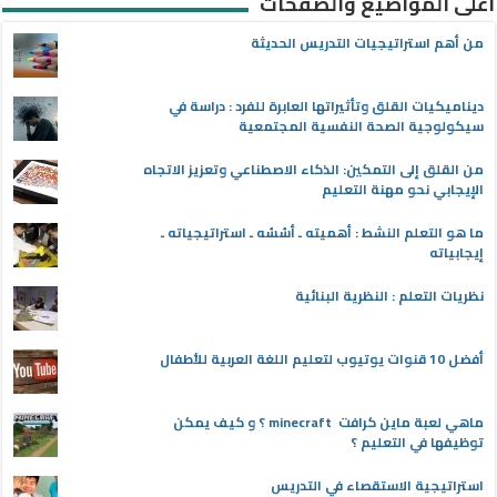
أعلى المواضيع والصفحات
من أهم استراتيجيات التدريس الحديثة
ديناميكيات القلق وتأثيراتها العابرة للفرد : دراسة في
سيكولوجية الصحة النفسية المجتمعية
من القلق إلى التمكين: الذكاء الاصطناعي وتعزيز الاتجاه
الإيجابي نحو مهنة التعليم
ما هو التعلم النشط : أهميته ـ أسُسُه ـ استراتيجياته ـ
إيجابياته
نظريات التعلم : النظرية البنائية
أفضل 10 قنوات يوتيوب لتعليم اللغة العربية للأطفال
ماهي لعبة ماين كرافت minecraft ؟ و كيف يمكن
توظيفها في التعليم ؟
استراتيجية الاستقصاء في التدريس