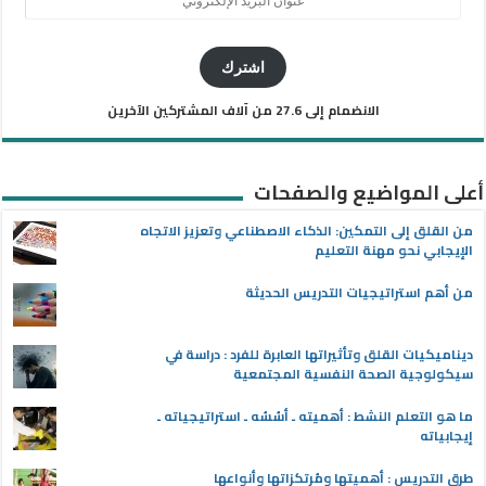
البريد
الإلكتروني
اشترك
الانضمام إلى 27.6 من آلاف المشتركين الآخرين
أعلى المواضيع والصفحات
من القلق إلى التمكين: الذكاء الاصطناعي وتعزيز الاتجاه
الإيجابي نحو مهنة التعليم
من أهم استراتيجيات التدريس الحديثة
ديناميكيات القلق وتأثيراتها العابرة للفرد : دراسة في
سيكولوجية الصحة النفسية المجتمعية
ما هو التعلم النشط : أهميته ـ أسُسُه ـ استراتيجياته ـ
إيجابياته
طرق التدريس : أهميتها ومُرتكزاتها وأنواعها