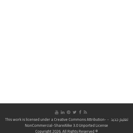
تعليم جديد
- This work is licensed under a
Creative Commons Attribution-
NonCommercial-ShareAlike 3.0 Unported License
© Copyright 2026, All Rights Reserved