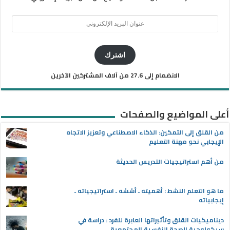
عنوان
البريد
الإلكتروني
اشترك
الانضمام إلى 27.6 من آلاف المشتركين الآخرين
أعلى المواضيع والصفحات
من القلق إلى التمكين: الذكاء الاصطناعي وتعزيز الاتجاه
الإيجابي نحو مهنة التعليم
من أهم استراتيجيات التدريس الحديثة
ما هو التعلم النشط : أهميته ـ أسُسُه ـ استراتيجياته ـ
إيجابياته
ديناميكيات القلق وتأثيراتها العابرة للفرد : دراسة في
سيكولوجية الصحة النفسية المجتمعية