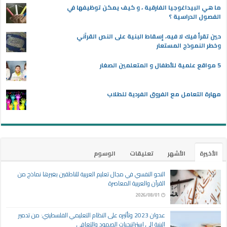
ما هي البيداغوجيا الفارقية ، و كيف يمكن توظيفها في
الفصول الدراسية ؟
حين تقرأ فيك لا فيه، إسقاط البنية على النص القرآني
وخطر النموذج المستعار
5 مواقع علمية للأطفال و المتعلمين الصغار
مهارة التعامل مع الفروق الفردية للطلاب
الأخيرة
الأشهر
تعليقات
الوسوم
النحو النفسي في مجال تعليم العربية للناطقين بغيرها نماذج من
القرآن والعربية المعاصرة
2026/08/01
عدوان 2023 وتأثيره على النظام التعليمي الفلسطيني: من تدمير
البنية إلى استراتيجيات الصمود والتعافي