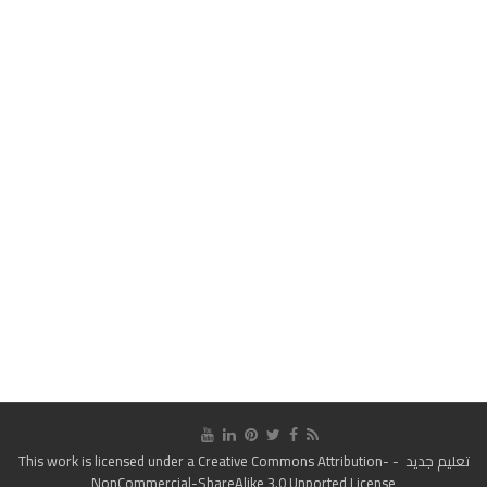
تعليم جديد
- This work is licensed under a
Creative Commons Attribution-
NonCommercial-ShareAlike 3.0 Unported License