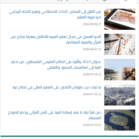
من القلق إلى التمكين: الذكاء الاصطناعي وتعزيز الاتجاه الإيجابي
نحو مهنة التعليم
2026/08/06
النحو النفسي في مجال تعليم العربية للناطقين بغيرها نماذج من
القرآن والعربية المعاصرة
2026/08/01
عدوان 2023 وتأثيره على النظام التعليمي الفلسطيني: من تدمير
البنية إلى استراتيجيات الصمود والتعافي
2026/07/26
تداعيات حرب طوفان الأقصى على التعليم العالي في قطاع غزة
2026/07/25
حين تقرأ فيك لا فيه، إسقاط البنية على النص القرآني وخطر النموذج
المستعار
2026/07/24