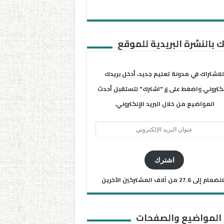
 بالنشرة البريدية للموقع
للاشتراك في مدونة تعليم جديد، أدخل بريدك
لكتروني واضغط على زر "اشترك" لتستقبل أحدث
المواضيع من خلال البريد الإلكتروني.
ان
يد
كتروني
اشترك
ضمام إلى 27.6 من آلاف المشتركين الآخرين
 المواضيع والصفحات