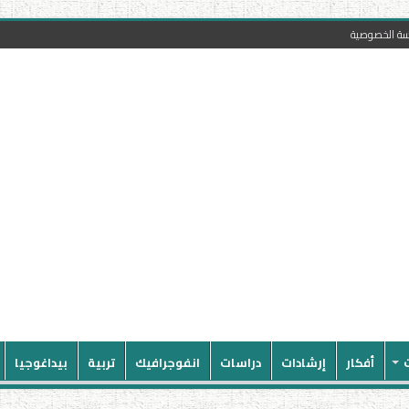
سة الخصوصية
أفكار
إرشادات
دراسات
انفوجرافيك
تربية
بيداغوجيا