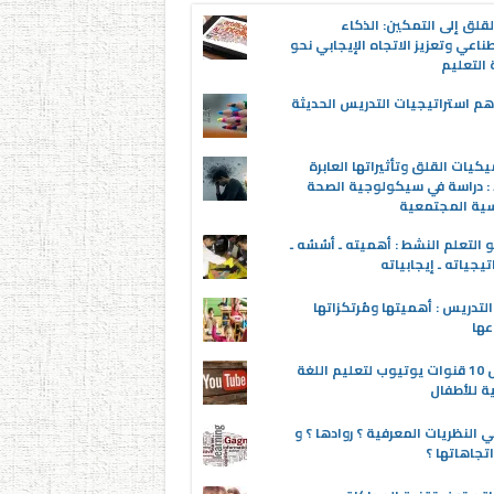
قلق إلى التمكين: الذكاء
ناعي وتعزيز الاتجاه الإيجابي نحو
التعليم
م استراتيجيات التدريس الحديثة
يكيات القلق وتأثيراتها العابرة
 : دراسة في سيكولوجية الصحة
سية المجتمعية
 التعلم النشط : أهميته ـ أسُسُه ـ
تيجياته ـ إيجابياته
لتدريس : أهميتها ومُرتكزاتها
عها
أفضل 10 قنوات يوتيوب لتعليم اللغة
ية للأطفال
 النظريات المعرفية ؟ روادها ؟ و
تجاهاتها ؟