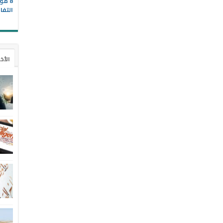
8 مو
التفا
الأخ