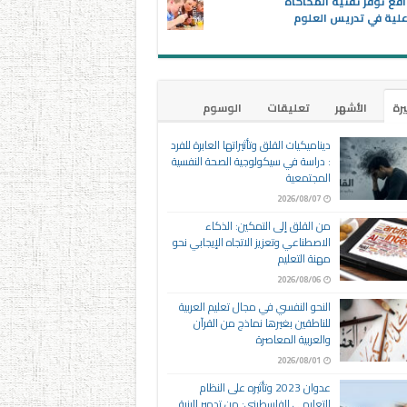
اقع توفر تقنية المحاكاة
علية في تدريس العلوم
يرة
الأشهر
تعليقات
الوسوم
ديناميكيات القلق وتأثيراتها العابرة للفرد
: دراسة في سيكولوجية الصحة النفسية
المجتمعية
2026/08/07
من القلق إلى التمكين: الذكاء
الاصطناعي وتعزيز الاتجاه الإيجابي نحو
مهنة التعليم
2026/08/06
النحو النفسي في مجال تعليم العربية
للناطقين بغيرها نماذج من القرآن
والعربية المعاصرة
2026/08/01
عدوان 2023 وتأثيره على النظام
التعليمي الفلسطيني: من تدمير البنية