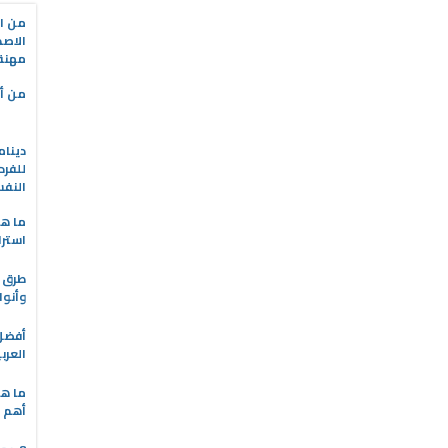
من ال
الاصط
مهنة 
من أه
دينام
للفرد
النف
ما هو
استرا
طرق ا
وأنوا
العرب
ما هي
أهم ا