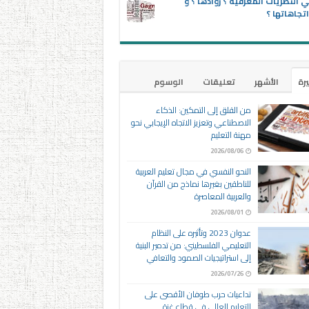
 النظريات المعرفية ؟ روادها ؟ و
تجاهاتها ؟
يرة
الأشهر
تعليقات
الوسوم
من القلق إلى التمكين: الذكاء
الاصطناعي وتعزيز الاتجاه الإيجابي نحو
مهنة التعليم
2026/08/06
النحو النفسي في مجال تعليم العربية
للناطقين بغيرها نماذج من القرآن
والعربية المعاصرة
2026/08/01
عدوان 2023 وتأثيره على النظام
التعليمي الفلسطيني: من تدمير البنية
إلى استراتيجيات الصمود والتعافي
2026/07/26
تداعيات حرب طوفان الأقصى على
التعليم العالي في قطاع غزة