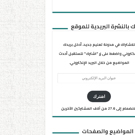
 بالنشرة البريدية للموقع
للاشتراك في مدونة تعليم جديد، أدخل بريدك
لكتروني واضغط على زر "اشترك" لتستقبل أحدث
المواضيع من خلال البريد الإلكتروني.
ان
يد
كتروني
اشترك
ضمام إلى 27.6 من آلاف المشتركين الآخرين
 المواضيع والصفحات