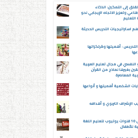
قلق إلى التمكين: الذكاء
ناعي وتعزيز الاتجاه الإيجابي نحو
التعليم
م استراتيجيات التدريس الحديثة
لتدريس : أهميتها ومُرتكزاتها
عها
 النفسي في مجال تعليم العربية
قين بغيرها نماذج من القرآن
بية المعاصرة
يات الشخصية أهميتها و أنواعها
ب الإشراف التربوي و أهدافه
أفضل 10 قنوات يوتيوب لتعليم اللغة
ية للأطفال