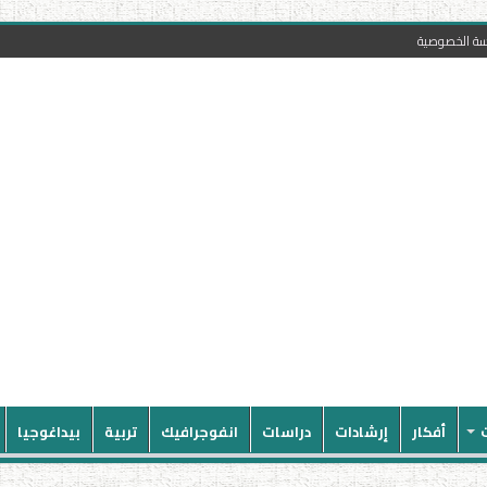
سة الخصوصية
أفكار
إرشادات
دراسات
انفوجرافيك
تربية
بيداغوجيا