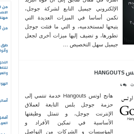
من ال
الإلكتروني جيميل التابع لشركة جوجل،
الاصط
مهنة 
تكمن أساسا في الميزات العديدة التي
يتيحها لمستخدميه، و التي ما فتئت جوجل
من أه
تطورها، و تضيف إليها ميزات أخرى لجعل
طرق ا
جيميل سهل التخصيص …
وأنوا
النحو
للناط
HANG
والعر
الهوا
ات
4
هانج اوتس Hangouts خدمة تنتمي إلى
أسالي
حزمة جوجل بلس التابعة لعملاق
الإنترنت جوجل، و تتمثل وظيفتها
العرب
الأساسية في تمكين الأفراد و
المؤسسات و الشركات من التواصل