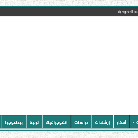
سة الخصوصية
أفكار
إرشادات
دراسات
انفوجرافيك
تربية
بيداغوجيا