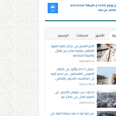
برنامج زووم zoom و طريقة استخدامه
تعلم عن بعد
يرة
الأشهر
تعليقات
الوسوم
النحو النفسي في مجال تعليم العربية
للناطقين بغيرها نماذج من القرآن
والعربية المعاصرة
2026/08/01
عدوان 2023 وتأثيره على النظام
التعليمي الفلسطيني: من تدمير البنية
إلى استراتيجيات الصمود والتعافي
2026/07/26
تداعيات حرب طوفان الأقصى على
التعليم العالي في قطاع غزة
2026/07/25
حين تقرأ فيك لا فيه، إسقاط البنية على