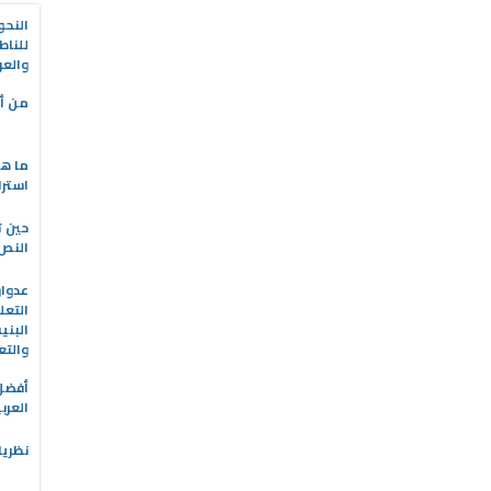
النحو
للناط
والعر
من أه
ما هو
استرا
حين ت
النص 
التعل
البني
والتع
العرب
نظريا