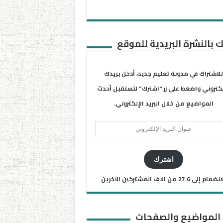
 بالنشرة البريدية للموقع
للاشتراك في مدونة تعليم جديد، أدخل بريدك
لكتروني واضغط على زر "اشترك" لتستقبل أحدث
المواضيع من خلال البريد الإلكتروني.
ان
يد
كتروني
اشترك
ضمام إلى 27.6 من آلاف المشتركين الآخرين
 المواضيع والصفحات