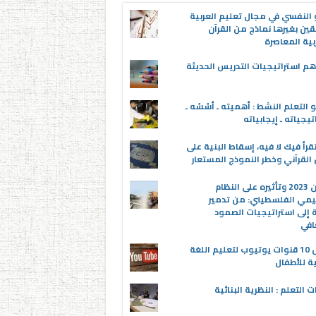
 النفسي في مجال تعليم العربية
قين بغيرها نماذج من القرآن
بية المعاصرة
م استراتيجيات التدريس الحديثة
 التعلم النشط : أهميته ـ أسُسُه ـ
تيجياته ـ إيجابياته
قرأ فيك لا فيه، إسقاط البنية على
القرآني وخطر النموذج المستعار
عدوان 2023 وتأثيره على النظام
يمي الفلسطيني: من تدمير
ة إلى استراتيجيات الصمود
افي
أفضل 10 قنوات يوتيوب لتعليم اللغة
ية للأطفال
ت التعلم : النظرية البنائية