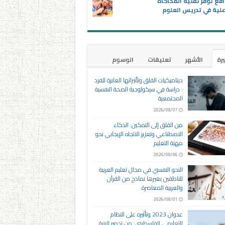
اقع توفر تقنية المحاكاة
علية في تدريس العلوم
يرة
الأشهر
تعليقات
الوسوم
ديناميكيات القلق وتأثيراتها العابرة للفرد
: دراسة في سيكولوجية الصحة النفسية
المجتمعية
2026/08/07
من القلق إلى التمكين: الذكاء
الاصطناعي وتعزيز الاتجاه الإيجابي نحو
مهنة التعليم
2026/08/06
النحو النفسي في مجال تعليم العربية
للناطقين بغيرها نماذج من القرآن
والعربية المعاصرة
2026/08/01
عدوان 2023 وتأثيره على النظام
التعليمي الفلسطيني: من تدمير البنية