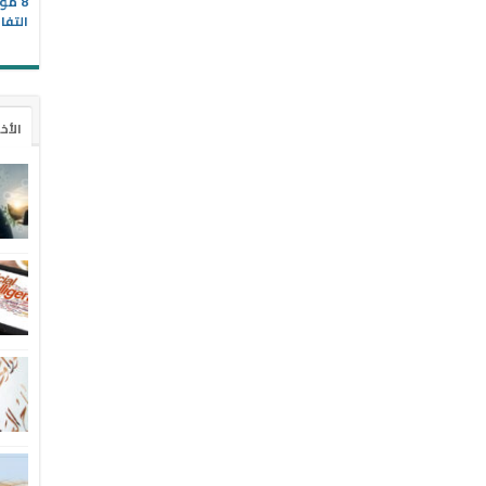
8 مو
التفا
الأخ