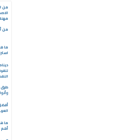
من ال
الاصط
مهنة 
من أه
ما هو
استرا
دينام
للفرد
النف
طرق ا
وأنوا
العرب
ما هي
أهم ا