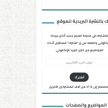
 بالنشرة البريدية للموقع
للاشتراك في مدونة تعليم جديد، أدخل بريدك
لكتروني واضغط على زر "اشترك" لتستقبل أحدث
المواضيع من خلال البريد الإلكتروني.
ان
يد
كتروني
اشترك
ضمام إلى 27.6 من آلاف المشتركين الآخرين
 المواضيع والصفحات