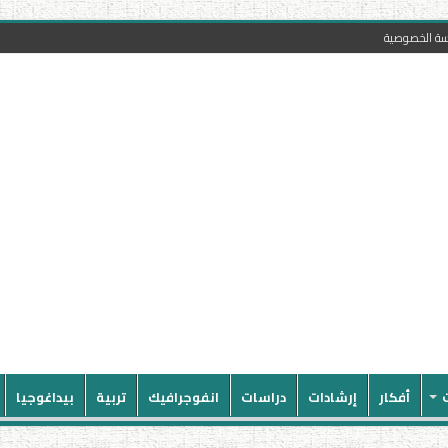
سة الخصوصية
أفكار
إرشادات
دراسات
انفوجرافيك
تربية
بيداغوجيا