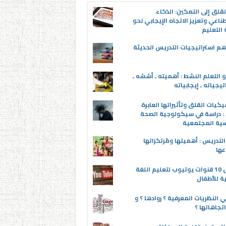
قلق إلى التمكين: الذكاء
ناعي وتعزيز الاتجاه الإيجابي نحو
التعليم
م استراتيجيات التدريس الحديثة
 التعلم النشط : أهميته ـ أسُسُه ـ
تيجياته ـ إيجابياته
يكيات القلق وتأثيراتها العابرة
 : دراسة في سيكولوجية الصحة
سية المجتمعية
لتدريس : أهميتها ومُرتكزاتها
عها
أفضل 10 قنوات يوتيوب لتعليم اللغة
ية للأطفال
 النظريات المعرفية ؟ روادها ؟ و
تجاهاتها ؟