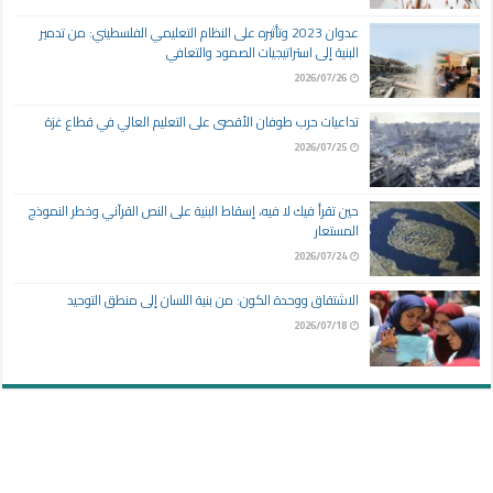
عدوان 2023 وتأثيره على النظام التعليمي الفلسطيني: من تدمير
البنية إلى استراتيجيات الصمود والتعافي
2026/07/26
تداعيات حرب طوفان الأقصى على التعليم العالي في قطاع غزة
2026/07/25
حين تقرأ فيك لا فيه، إسقاط البنية على النص القرآني وخطر النموذج
المستعار
2026/07/24
الاشتقاق ووحدة الكون: من بنية اللسان إلى منطق التوحيد
2026/07/18