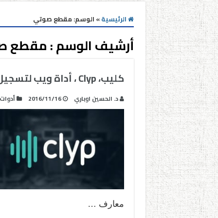
الرئيسية
»
الوسم:
مقطع صوتي
أرشيف الوسم :
مقطع ص
كليب، Clyp ، أداة ويب لتسجيل و تحميل و مشاركة الملفات الصوتية
د. الحسين اوباري
2016/11/16
أدوات
معارف …