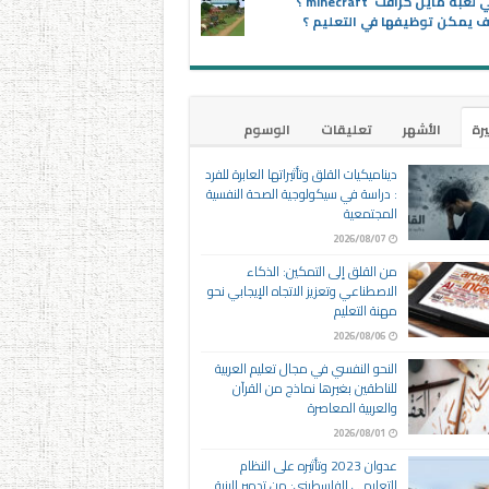
ماهي لعبة ماين كرافت minecraft ؟
 يمكن توظيفها في التعليم ؟
يرة
الأشهر
تعليقات
الوسوم
ديناميكيات القلق وتأثيراتها العابرة للفرد
: دراسة في سيكولوجية الصحة النفسية
المجتمعية
2026/08/07
من القلق إلى التمكين: الذكاء
الاصطناعي وتعزيز الاتجاه الإيجابي نحو
مهنة التعليم
2026/08/06
النحو النفسي في مجال تعليم العربية
للناطقين بغيرها نماذج من القرآن
والعربية المعاصرة
2026/08/01
عدوان 2023 وتأثيره على النظام
التعليمي الفلسطيني: من تدمير البنية