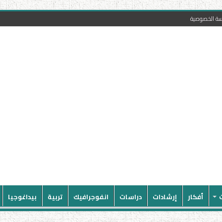
سة الخصوصية
أفكار
إرشادات
دراسات
انفوجرافيك
تربية
بيداغوجيا