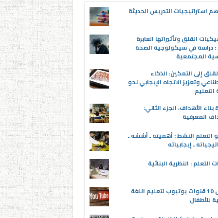
م استراتيجيات التدريس الحديثة
يكيات القلق وتأثيراتها العابرة
 : دراسة في سيكولوجية الصحة
سية المجتمعية
قلق إلى التمكين: الذكاء
ناعي وتعزيز الاتجاه الإيجابي نحو
التعليم
 بناء الأهداف، الجزء الثاني:
اف المعرفية
 التعلم النشط : أهميته ـ أسُسُه ـ
تيجياته ـ إيجابياته
ت التعلم : النظرية البنائية
أفضل 10 قنوات يوتيوب لتعليم اللغة
ية للأطفال