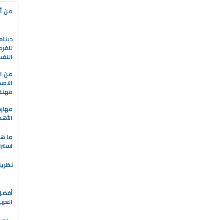
من أه
دينام
للفرد
النف
من ال
الاصط
مهنة 
مهارة
الأهد
ما هو
استرا
نظريا
العرب