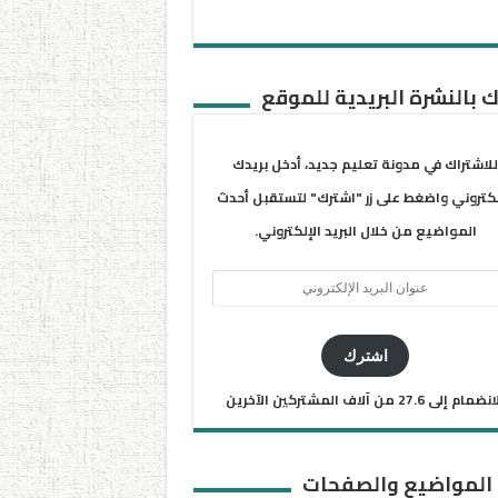
 بالنشرة البريدية للموقع
للاشتراك في مدونة تعليم جديد، أدخل بريدك
لكتروني واضغط على زر "اشترك" لتستقبل أحدث
المواضيع من خلال البريد الإلكتروني.
ان
يد
كتروني
اشترك
ضمام إلى 27.6 من آلاف المشتركين الآخرين
 المواضيع والصفحات