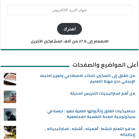
عنوان
البريد
الإلكتروني
اشترك
الانضمام إلى 27.6 من آلاف المشتركين الآخرين
أعلى المواضيع والصفحات
من القلق إلى التمكين: الذكاء الاصطناعي وتعزيز الاتجاه
الإيجابي نحو مهنة التعليم
من أهم استراتيجيات التدريس الحديثة
ديناميكيات القلق وتأثيراتها العابرة للفرد : دراسة في
سيكولوجية الصحة النفسية المجتمعية
ما هو التعلم النشط : أهميته ـ أسُسُه ـ استراتيجياته ـ
إيجابياته