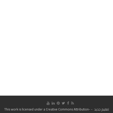
تعليم جديد
- This work is licensed under a
Creative Commons Attribution-