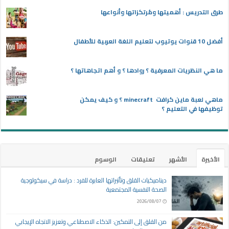
طرق التدريس : أهميتها ومُرتكزاتها وأنواعها
أفضل 10 قنوات يوتيوب لتعليم اللغة العربية للأطفال
ما هي النظريات المعرفية ؟ روادها ؟ و أهم اتجاهاتها ؟
ماهي لعبة ماين كرافت minecraft ؟ و كيف يمكن
توظيفها في التعليم ؟
الأخيرة
الأشهر
تعليقات
الوسوم
ديناميكيات القلق وتأثيراتها العابرة للفرد : دراسة في سيكولوجية
الصحة النفسية المجتمعية
2026/08/07
من القلق إلى التمكين: الذكاء الاصطناعي وتعزيز الاتجاه الإيجابي